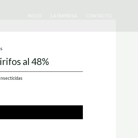
INICIO
LA EMPRESA
CONTACTO
as
irifos al 48%
Insecticidas